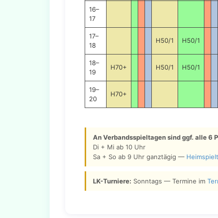
16–
17
17–
H50/1
H50/1
18
18–
H70+
H50/1
H50/1
19
19–
H70+
20
An Verbandsspieltagen sind ggf. alle 6 P
Di + Mi ab 10 Uhr
Sa + So ab 9 Uhr ganztägig —
Heimspiel
LK-Turniere:
Sonntags — Termine im
Ter