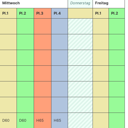
Mittwoch
Freitag
Donnerstag
Pl.1
Pl.2
Pl.3
Pl.4
Pl.1
Pl.2
D60
D60
H65
H65