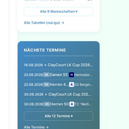
Alle 9 Mannschaften ▾
Alle Tabellen (nuLiga) →
NÄCHSTE TERMINE
ClayCourt LK Cup 2026 im Sportforum Bernau 8.0
16.08.2026
●
Damen 55
22.08.2026
Hermsdorfer S…
VS
H
Herren 40 II
22.08.2026
SG Bergmann-B…
VS
A
ClayCourt LK Cup 2026 im Sportforum Bernau 9.0 !!! MIXED !!!
30.08.2026
●
Herren 50
30.08.2026
TC 'Weiße Bär…
VS
A
Alle 12 Termine ▾
Alle Termine →