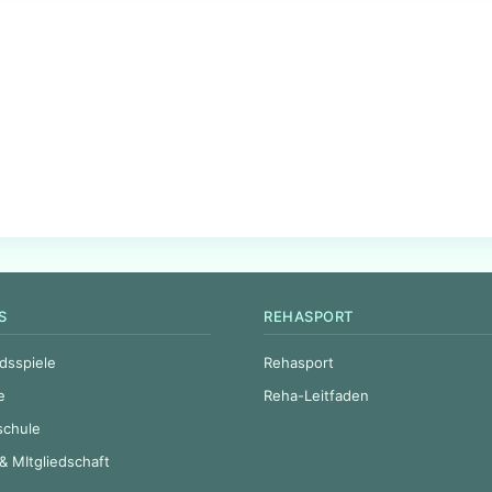
S
REHASPORT
dsspiele
Rehasport
e
Reha-Leitfaden
schule
& MItgliedschaft