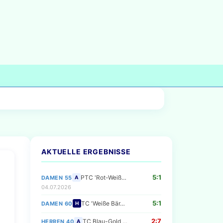
AKTUELLE ERGEBNISSE
5:1
PTC 'Rot-Weiß…
DAMEN 55
A
04.07.2026
5:1
TC 'Weiße Bär…
DAMEN 60
H
2:7
TC Blau-Gold …
HERREN 40
A