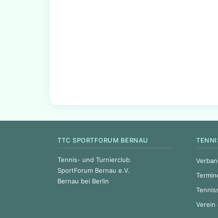
TTC SPORTFORUM BERNAU
TENNI
Tennis- und Turnierclub
Verban
SportForum Bernau e.V.
Termin
Bernau bei Berlin
Tennis
Verein 