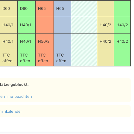
D60
D60
H65
H65
H40/1
H40/1
H40/2
H40/2
H40/1
H40/1
H50/2
H40/2
H40/2
TTC
TTC
TTC
TTC
offen
offen
offen
offen
lätze geblockt:
termine beachten
minkalender