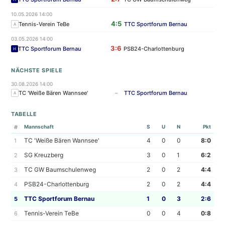
10.05.2026 14:00
4:5
Tennis-Verein TeBe
TTC Sportforum Bernau
A
03.05.2026 14:00
3:6
TTC Sportforum Bernau
PSB24-Charlottenburg
H
NÄCHSTE SPIELE
30.08.2026 14:00
TC 'Weiße Bären Wannsee'
–
TTC Sportforum Bernau
A
TABELLE
#
Mannschaft
S
U
N
Pkt
TC 'Weiße Bären Wannsee'
4
0
0
8:0
1
SG Kreuzberg
3
0
1
6:2
2
TC GW Baumschulenweg
2
0
2
4:4
3
PSB24-Charlottenburg
2
0
2
4:4
4
TTC Sportforum Bernau
1
0
3
2:6
5
Tennis-Verein TeBe
0
0
4
0:8
6